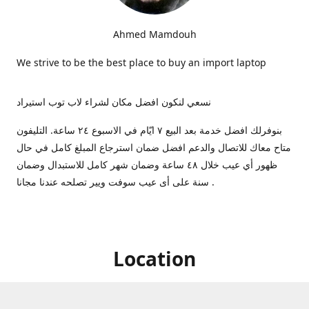
Ahmed Mamdouh
We strive to be the best place to buy an import laptop
نسعي لنكون افضل مكان لشراء لاب توب استيراد
بنوفرلك افضل خدمة بعد البيع ٧ ايّام في الاسبوع ٢٤ ساعة. التليفون
متاح معاك للاتصال والدعم افضل ضمان استرجاع المبلغ كامل في حال
ظهور أي عيب خلال ٤٨ ساعة وضمان شهر كامل للاستبدال وضمان
سنة على أى عيب سوفت ويير تصلحه عندنا مجانا .
Location