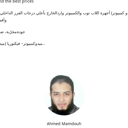
nd the best prices
وأفض
جودةمجرّبة، ضمان حقيقي
ميدوكمبيوتر– فيكتوريا (ميدان الساعة)..
Ahmed Mamdouh