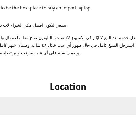
 to be the best place to buy an import laptop
نسعي لنكون افضل مكان لشراء لاب تو
بنوفرلك افضل خدمة بعد البيع ٧ ايّام في الاسبوع ٢٤ ساعة. التليفون متاح معا
ضمان استرجاع المبلغ كامل في حال ظهور أي عيب خلال ٤٨ ساعة
وضمان سنة على أى عيب سوفت ويير تصلحه عندنا مجانا .
Location