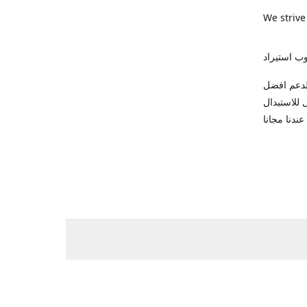
We strive
ب استيراد
ك للاتصال والدعم افضل
 وضمان شهر كامل للاستبدال