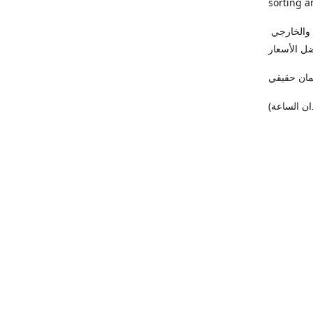
sorting a
فى (ميدو كمبيوتر) أجهزة اللاب توب والكمبيوتر واردالخارج بأعلي درجات الفرز الداخلي والخارجي
ل الأسعار