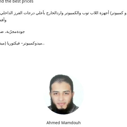
nd the best prices
وأفض
جودةمجرّبة، ضمان حقيقي
ميدوكمبيوتر– فيكتوريا (ميدان الساعة)..
Ahmed Mamdouh