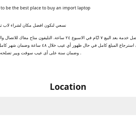
 to be the best place to buy an import laptop
نسعي لنكون افضل مكان لشراء لاب تو
بنوفرلك افضل خدمة بعد البيع ٧ ايّام في الاسبوع ٢٤ ساعة. التليفون متاح معا
ضمان استرجاع المبلغ كامل في حال ظهور أي عيب خلال ٤٨ ساعة
وضمان سنة على أى عيب سوفت ويير تصلحه عندنا مجانا .
Location