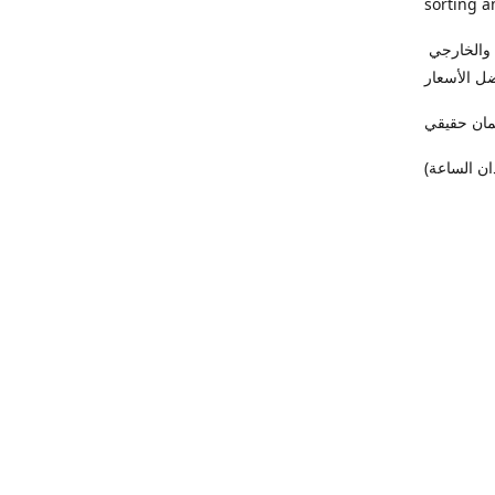
sorting a
فى (ميدو كمبيوتر) أجهزة اللاب توب والكمبيوتر واردالخارج بأعلي درجات الفرز الداخلي والخارجي
ل الأسعار