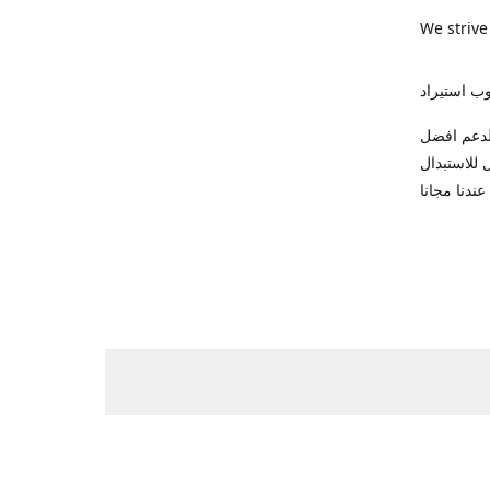
We strive
ب استيراد
ك للاتصال والدعم افضل
 وضمان شهر كامل للاستبدال