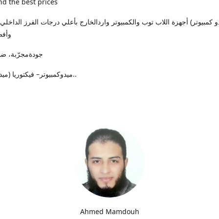
nd the best prices
وأفض
جودةمجرّبة، ضمان حقيقي
ميدوكمبيوتر– فيكتوريا (ميدان الساعة)..
Ahmed Mamdouh