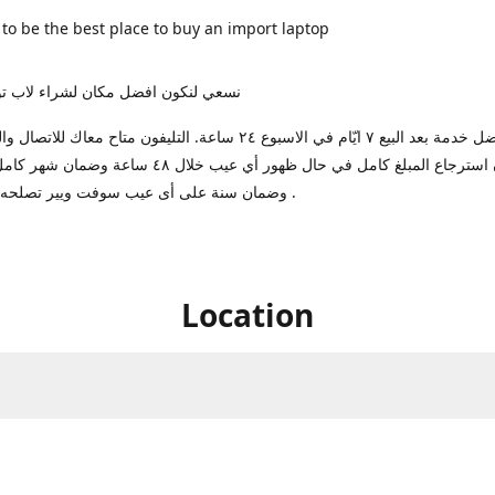
 to be the best place to buy an import laptop
نسعي لنكون افضل مكان لشراء لاب تو
بنوفرلك افضل خدمة بعد البيع ٧ ايّام في الاسبوع ٢٤ ساعة. التليفون متاح معا
ضمان استرجاع المبلغ كامل في حال ظهور أي عيب خلال ٤٨ ساعة
وضمان سنة على أى عيب سوفت ويير تصلحه عندنا مجانا .
Location