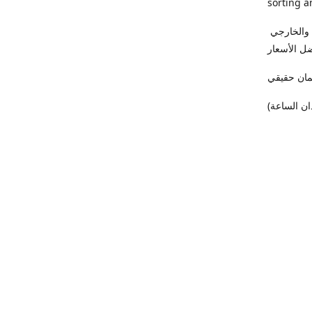
sorting a
فى (ميدو كمبيوتر) أجهزة اللاب توب والكمبيوتر واردالخارج بأعلي درجات الفرز الداخلي والخارجي
ل الأسعار