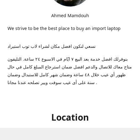
Ahmed Mamdouh
We strive to be the best place to buy an import laptop
نسعي لنكون افضل مكان لشراء لاب توب استيراد
بنوفرلك افضل خدمة بعد البيع ٧ ايّام في الاسبوع ٢٤ ساعة. التليفون
متاح معاك للاتصال والدعم افضل ضمان استرجاع المبلغ كامل في حال
ظهور أي عيب خلال ٤٨ ساعة وضمان شهر كامل للاستبدال وضمان
سنة على أى عيب سوفت ويير تصلحه عندنا مجانا .
Location