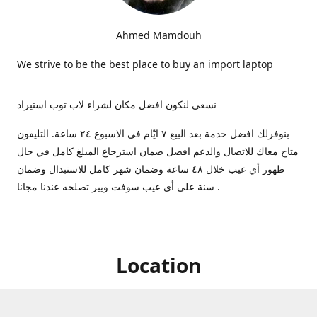
Ahmed Mamdouh
We strive to be the best place to buy an import laptop
نسعي لنكون افضل مكان لشراء لاب توب استيراد
بنوفرلك افضل خدمة بعد البيع ٧ ايّام في الاسبوع ٢٤ ساعة. التليفون
متاح معاك للاتصال والدعم افضل ضمان استرجاع المبلغ كامل في حال
ظهور أي عيب خلال ٤٨ ساعة وضمان شهر كامل للاستبدال وضمان
سنة على أى عيب سوفت ويير تصلحه عندنا مجانا .
Location