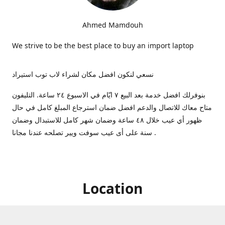
Ahmed Mamdouh
We strive to be the best place to buy an import laptop
نسعي لنكون افضل مكان لشراء لاب توب استيراد
بنوفرلك افضل خدمة بعد البيع ٧ ايّام في الاسبوع ٢٤ ساعة. التليفون
متاح معاك للاتصال والدعم افضل ضمان استرجاع المبلغ كامل في حال
ظهور أي عيب خلال ٤٨ ساعة وضمان شهر كامل للاستبدال وضمان
سنة على أى عيب سوفت ويير تصلحه عندنا مجانا .
Location