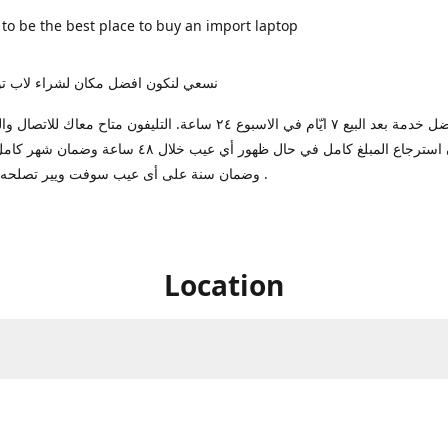
 to be the best place to buy an import laptop
نسعي لنكون افضل مكان لشراء لاب تو
بنوفرلك افضل خدمة بعد البيع ٧ ايّام في الاسبوع ٢٤ ساعة. التليفون متاح معا
ضمان استرجاع المبلغ كامل في حال ظهور أي عيب خلال ٤٨ ساعة
وضمان سنة على أى عيب سوفت ويير تصلحه عندنا مجانا .
Location