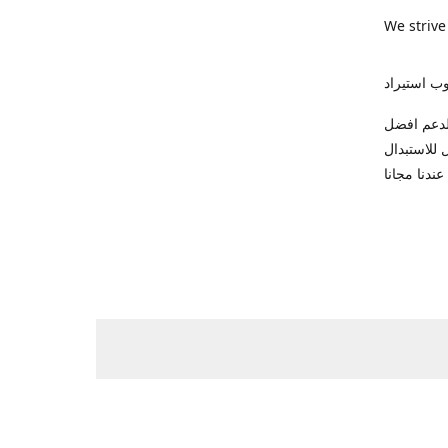
We strive
ب استيراد
ك للاتصال والدعم افضل
 وضمان شهر كامل للاستبدال