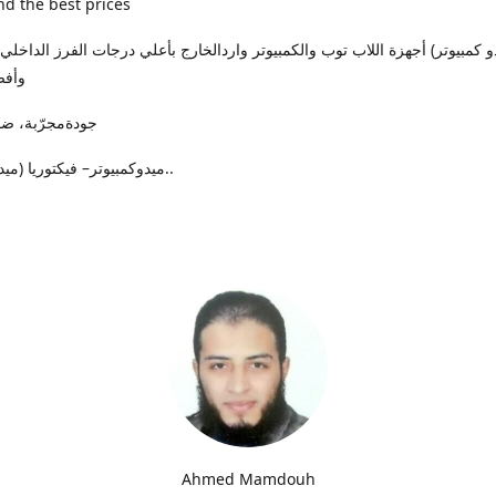
nd the best prices
وأفض
جودةمجرّبة، ضمان حقيقي
ميدوكمبيوتر– فيكتوريا (ميدان الساعة)..
Ahmed Mamdouh