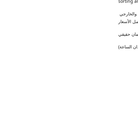
sorting a
فى (ميدو كمبيوتر) أجهزة اللاب توب والكمبيوتر واردالخارج بأعلي درجات الفرز الداخلي والخارجي
ل الأسعار