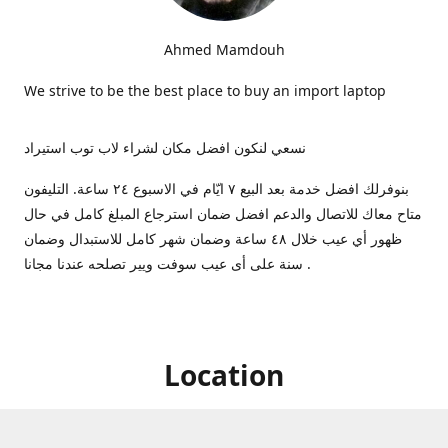
Ahmed Mamdouh
We strive to be the best place to buy an import laptop
نسعي لنكون افضل مكان لشراء لاب توب استيراد
بنوفرلك افضل خدمة بعد البيع ٧ ايّام في الاسبوع ٢٤ ساعة. التليفون
متاح معاك للاتصال والدعم افضل ضمان استرجاع المبلغ كامل في حال
ظهور أي عيب خلال ٤٨ ساعة وضمان شهر كامل للاستبدال وضمان
سنة على أى عيب سوفت ويير تصلحه عندنا مجانا .
Location