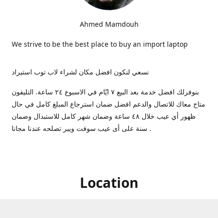
Ahmed Mamdouh
We strive to be the best place to buy an import laptop
نسعي لنكون افضل مكان لشراء لاب توب استيراد
بنوفرلك افضل خدمة بعد البيع ٧ ايّام في الاسبوع ٢٤ ساعة. التليفون
متاح معاك للاتصال والدعم افضل ضمان استرجاع المبلغ كامل في حال
ظهور أي عيب خلال ٤٨ ساعة وضمان شهر كامل للاستبدال وضمان
سنة على أى عيب سوفت ويير تصلحه عندنا مجانا .
Location