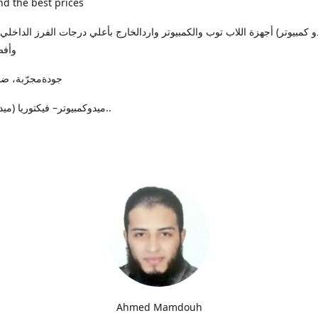
nd the best prices
وأفض
جودةمجرّبة، ضمان حقيقي
ميدوكمبيوتر– فيكتوريا (ميدان الساعة)..
Ahmed Mamdouh