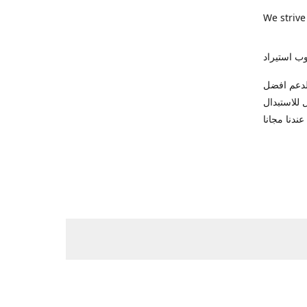
We strive
ب استيراد
ك للاتصال والدعم افضل
 وضمان شهر كامل للاستبدال