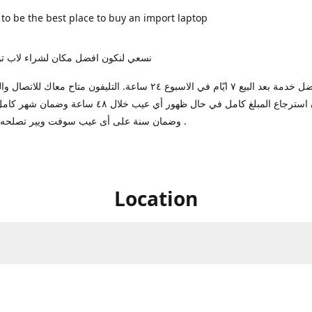
 to be the best place to buy an import laptop
نسعي لنكون افضل مكان لشراء لاب تو
بنوفرلك افضل خدمة بعد البيع ٧ ايّام في الاسبوع ٢٤ ساعة. التليفون متاح معا
ضمان استرجاع المبلغ كامل في حال ظهور أي عيب خلال ٤٨ ساعة
وضمان سنة على أى عيب سوفت ويير تصلحه عندنا مجانا .
Location