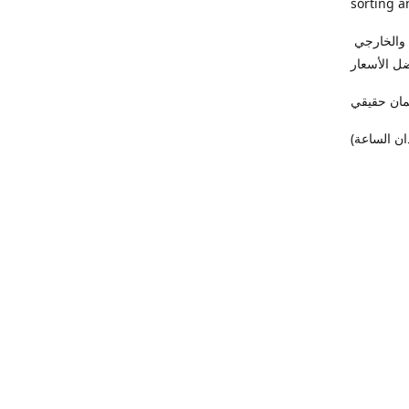
sorting a
فى (ميدو كمبيوتر) أجهزة اللاب توب والكمبيوتر واردالخارج بأعلي درجات الفرز الداخلي والخارجي
ل الأسعار