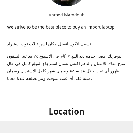
Ahmed Mamdouh
We strive to be the best place to buy an import laptop
نسعي لنكون افضل مكان لشراء لاب توب استيراد
بنوفرلك افضل خدمة بعد البيع ٧ ايّام في الاسبوع ٢٤ ساعة. التليفون
متاح معاك للاتصال والدعم افضل ضمان استرجاع المبلغ كامل في حال
ظهور أي عيب خلال ٤٨ ساعة وضمان شهر كامل للاستبدال وضمان
سنة على أى عيب سوفت ويير تصلحه عندنا مجانا .
Location