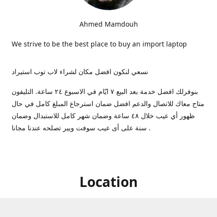
Ahmed Mamdouh
We strive to be the best place to buy an import laptop
نسعي لنكون افضل مكان لشراء لاب توب استيراد
بنوفرلك افضل خدمة بعد البيع ٧ ايّام في الاسبوع ٢٤ ساعة. التليفون
متاح معاك للاتصال والدعم افضل ضمان استرجاع المبلغ كامل في حال
ظهور أي عيب خلال ٤٨ ساعة وضمان شهر كامل للاستبدال وضمان
سنة على أى عيب سوفت ويير تصلحه عندنا مجانا .
Location